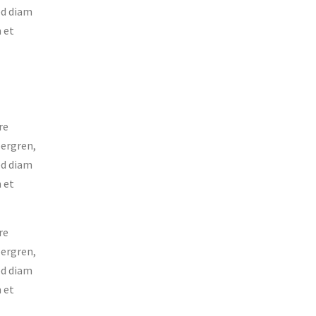
ed diam
 et
re
bergren,
ed diam
 et
re
bergren,
ed diam
 et