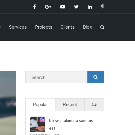
e
Services
Projects
Clients
Blog
Search
SEARCH
Comments
Popular
Recent
No sea takimata sanctus
est