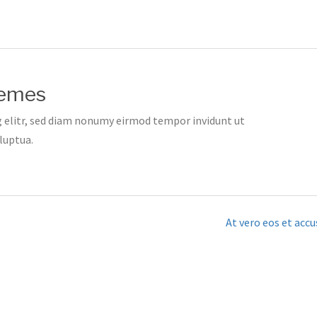
hemes
 elitr, sed diam nonumy eirmod tempor invidunt ut
luptua.
At vero eos et acc