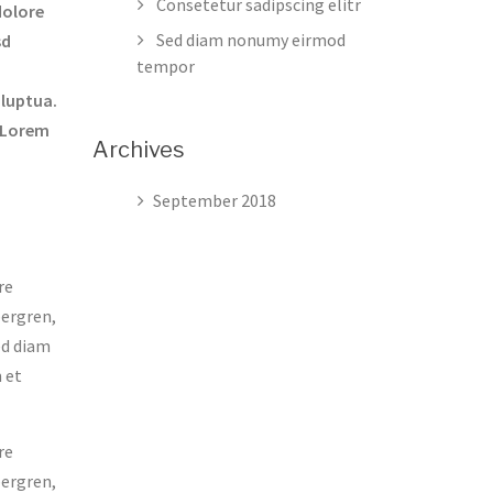
Consetetur sadipscing elitr
dolore
Sed diam nonumy eirmod
sd
tempor
oluptua.
t Lorem
Archives
September 2018
re
bergren,
ed diam
 et
re
bergren,