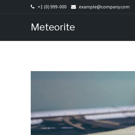
Skip
+1 (0) 999-000
example@company.com
to
content
Meteorite